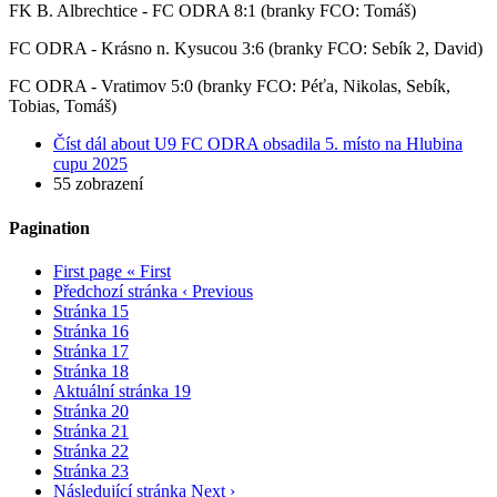
FK B. Albrechtice - FC ODRA 8:1 (branky FCO: Tomáš)
FC ODRA - Krásno n. Kysucou 3:6 (branky FCO: Sebík 2, David)
FC ODRA - Vratimov 5:0 (branky FCO: Péťa, Nikolas, Sebík,
Tobias, Tomáš)
Číst dál
about U9 FC ODRA obsadila 5. místo na Hlubina
cupu 2025
55 zobrazení
Pagination
First page
« First
Předchozí stránka
‹ Previous
Stránka
15
Stránka
16
Stránka
17
Stránka
18
Aktuální stránka
19
Stránka
20
Stránka
21
Stránka
22
Stránka
23
Následující stránka
Next ›