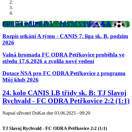
DRUHÁ PŘÍPRAVA = PRVNÍ VÝHRA 💪💪
Rozpis utkání A týmu - CANIS 7. liga sk. B, podzim
2026
Valná hromada FC ODRA Petřkovice proběhla ve
středu 17.6.2026 a zvolila nové vedení
Dotace NSA pro FC ODRA Petřkovice z programu
Můj klub 2026
Predchádzajúci
Nasledujúci
24. kolo CANIS I.B třídy sk. B: TJ Slavoj
Rychvald - FC ODRA Petřkovice 2:2 (1:1)
Napsal uživatel
DuKas
dne
03.06.2025 - 09:20
TJ Slavoj Rychvald - FC ODRA Petřkovice 2:2 (1:1)