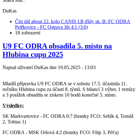
Sokol Hať.
DuKas
Číst dál
about 22. kolo CANIS I.B třídy sk. B: FC ODRA
Petřkovice - FC Ostrava Jih 4:1 (3:0)
18 zobrazení
U9 FC ODRA obsadila 5. místo na
Hlubina cupu 2025
Napsal uživatel
DuKas
dne
19.05.2025 - 13:03
Mladší přípravka U9 FC ODRA se v sobotu 17.5. účastnila 11.
ročníku Hlubina cupu za účasti 8. týmů. S bilancí 3 výher, 1 remízy
a 3 porážek obsadila se ziskem 10 bodů konečné 5. místo.
Výsledky:
SK Markvartovice - FC ODRA 0:7 (branky FCO: Sebík 4, Tomáš
2, Tobias 1)
FC ODRA - MSK Orlová 4:2 (branky FCO: Filip 3, Péťa)