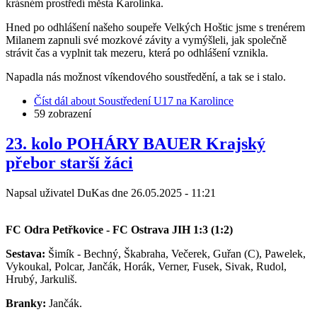
krásném prostředí města Karolinka.
Hned po odhlášení našeho soupeře Velkých Hoštic jsme s trenérem
Milanem zapnuli své mozkové závity a vymýšleli, jak společně
strávit čas a vyplnit tak mezeru, která po odhlášení vznikla.
Napadla nás možnost víkendového soustředění, a tak se i stalo.
Číst dál
about Soustředení U17 na Karolince
59 zobrazení
23. kolo POHÁRY BAUER Krajský
přebor starší žáci
Napsal uživatel
DuKas
dne
26.05.2025 - 11:21
FC Odra Petřkovice - FC Ostrava JIH 1:3 (1:2)
Sestava:
Šimík - Bechný, Škabraha, Večerek, Guřan (C), Pawelek,
Vykoukal, Polcar, Jančák, Horák, Verner, Fusek, Sivak, Rudol,
Hrubý, Jarkuliš.
Branky:
Jančák.