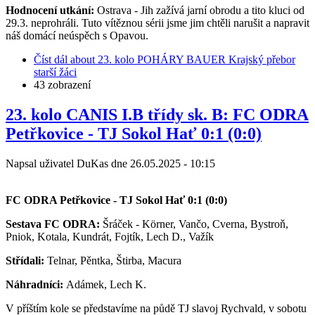
Hodnocení utkání:
Ostrava - Jih zažívá jarní obrodu a tito kluci od
29.3. neprohráli. Tuto vítěznou sérii jsme jim chtěli narušit a napravit
náš domácí neúspěch s Opavou.
Číst dál
about 23. kolo POHÁRY BAUER Krajský přebor
starší žáci
43 zobrazení
23. kolo CANIS I.B třídy sk. B: FC ODRA
Petřkovice - TJ Sokol Hať 0:1 (0:0)
Napsal uživatel
DuKas
dne
26.05.2025 - 10:15
FC ODRA Petřkovice - TJ Sokol Hať 0:1 (0:0)
Sestava FC ODRA:
Šráček - Körner, Vančo, Cverna, Bystroň,
Pniok, Kotala, Kundrát, Fojtík, Lech D., Važík
Střídali:
Telnar, Pěntka, Štirba, Macura
Náhradníci:
Adámek, Lech K.
V příštím kole se představíme na půdě TJ slavoj Rychvald, v sobotu