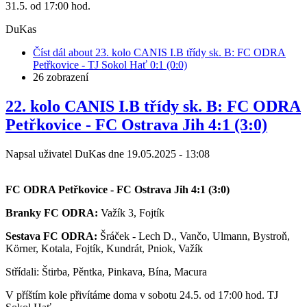
31.5. od 17:00 hod.
DuKas
Číst dál
about 23. kolo CANIS I.B třídy sk. B: FC ODRA
Petřkovice - TJ Sokol Hať 0:1 (0:0)
26 zobrazení
22. kolo CANIS I.B třídy sk. B: FC ODRA
Petřkovice - FC Ostrava Jih 4:1 (3:0)
Napsal uživatel
DuKas
dne
19.05.2025 - 13:08
FC ODRA Petřkovice - FC Ostrava Jih 4:1 (3:0)
Branky FC ODRA:
Važík 3, Fojtík
Sestava FC ODRA:
Šráček - Lech D., Vančo, Ulmann, Bystroň,
Körner, Kotala, Fojtík, Kundrát, Pniok, Važík
Střídali: Štirba, Pěntka, Pinkava, Bína, Macura
V příštím kole přivítáme doma v sobotu 24.5. od 17:00 hod. TJ