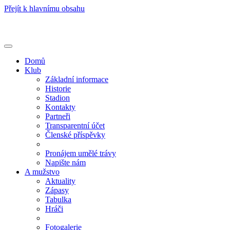
Přejít k hlavnímu obsahu
Toggle
navigation
Domů
Klub
Základní informace
Historie
Stadion
Kontakty
Partneři
Transparentní účet
Členské příspěvky
Pronájem umělé trávy
Napište nám
A mužstvo
Aktuality
Zápasy
Tabulka
Hráči
Fotogalerie