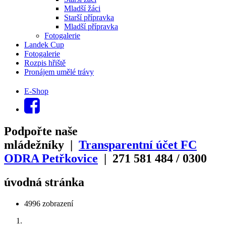
Mladší žáci
Starší přípravka
Mladší přípravka
Fotogalerie
Landek Cup
Fotogalerie
Rozpis hřiště
Pronájem umělé trávy
E-Shop
Podpořte naše
mládežníky |
Transparentní účet FC
ODRA Petřkovice
| 271
581
484
/
0300
úvodná stránka
4996 zobrazení