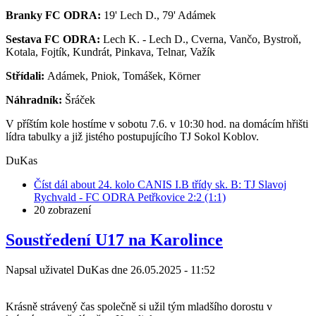
Branky FC ODRA:
19' Lech D., 79' Adámek
Sestava FC ODRA:
Lech K. - Lech D., Cverna, Vančo, Bystroň,
Kotala, Fojtík, Kundrát, Pinkava, Telnar, Važík
Střídali:
Adámek, Pniok, Tomášek, Körner
Náhradník:
Šráček
V příštím kole hostíme v sobotu 7.6. v 10:30 hod. na domácím hřišti
lídra tabulky a již jistého postupujícího TJ Sokol Koblov.
DuKas
Číst dál
about 24. kolo CANIS I.B třídy sk. B: TJ Slavoj
Rychvald - FC ODRA Petřkovice 2:2 (1:1)
20 zobrazení
Soustředení U17 na Karolince
Napsal uživatel
DuKas
dne
26.05.2025 - 11:52
Krásně strávený čas společně si užil tým mladšího dorostu v