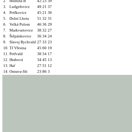
2.
Hlubina B
42:23
39
3.
Ludgeřovice
49:21
37
4.
Petřkovice
45:21
36
5.
Dolní Lhota
51:32
31
6.
Velká Polom
46:36
29
7.
Markvartovice
38:32
27
8.
Štěpánkovice
36:34
24
9.
Slavoj Rychvald
27:33
23
10.
TJ Vřesina
45:60
19
11.
Petřvald
38:54
17
12.
Hrabová
34:45
13
13.
Hať
27:51
12
14.
Ostrava-Jih
23:86
3