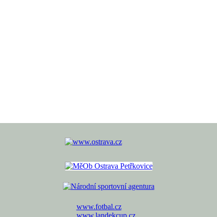
www.fotbal.cz
www.landekcup.cz