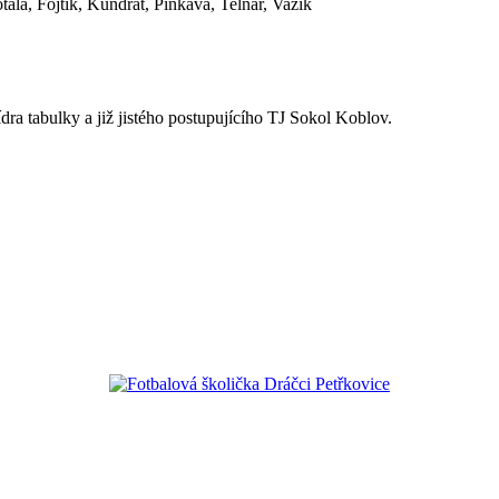
ala, Fojtík, Kundrát, Pinkava, Telnar, Važík
dra tabulky a již jistého postupujícího TJ Sokol Koblov.