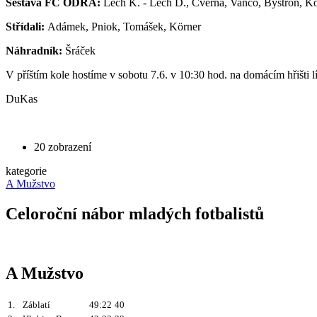
Sestava FC ODRA:
Lech K. - Lech D., Cverna, Vančo, Bystroň, Kot
Střídali:
Adámek, Pniok, Tomášek, Körner
Náhradník:
Šráček
V příštím kole hostíme v sobotu 7.6. v 10:30 hod. na domácím hřišti lí
DuKas
20 zobrazení
kategorie
A Mužstvo
Celoroční nábor mladých fotbalistů
A Mužstvo
1.
Záblatí
49:22
40