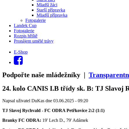
Mladší žáci
Starší přípravka
Mladší přípravka
Fotogalerie
Landek Cup
Fotogalerie
Rozpis hřiště
Pronájem umělé trávy
E-Shop
Podpořte naše mládežníky |
Transparentn
24. kolo CANIS I.B třídy sk. B: TJ Slavoj
Napsal uživatel
DuKas
dne
03.06.2025 - 09:20
TJ Slavoj Rychvald - FC ODRA Petřkovice 2:2 (1:1)
Branky FC ODRA:
19' Lech D., 79' Adámek