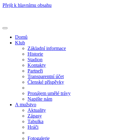
Přejít k hlavnímu obsahu
Toggle
navigation
Domů
Klub
Základní informace
Historie
Stadion
Kontakty
Partneři
Transparentní účet
Členské příspěvky
Pronájem umělé trávy
Napište nám
A mužstvo
Aktuality
Zápasy
Tabulka
Hráči
Fotogalerie