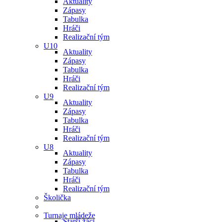
Aktuality
Zápasy
Tabulka
Hráči
Realizační tým
U10
Aktuality
Zápasy
Tabulka
Hráči
Realizační tým
U9
Aktuality
Zápasy
Tabulka
Hráči
Realizační tým
U8
Aktuality
Zápasy
Tabulka
Hráči
Realizační tým
Školička
Turnaje mládeže
Starší žáci