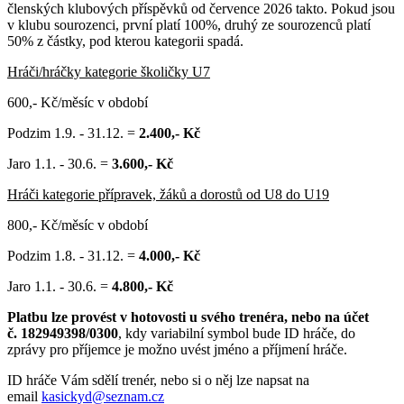
členských klubových příspěvků od července 2026 takto. Pokud jsou
v klubu sourozenci, první platí 100%, druhý ze sourozenců platí
50% z částky, pod kterou kategorii spadá.
Hráči/hráčky kategorie školičky U7
600,- Kč/měsíc v období
Podzim 1.9. - 31.12. =
2.400
,- Kč
Jaro 1.1. - 30.6. =
3.600,- Kč
Hráči kategorie přípravek, žáků a dorostů od U8 do U19
800,- Kč/měsíc v období
Podzim 1.8. - 31.12. =
4
.000,- Kč
Jaro 1.1. - 30.6. =
4.800
,- Kč
Platbu lze provést v hotovosti u svého trenéra, nebo na účet
č. 182949398/0300
, kdy variabilní symbol bude ID hráče, do
zprávy pro příjemce je možno uvést jméno a příjmení hráče.
ID hráče Vám sdělí trenér, nebo si o něj lze napsat na
email
kasickyd@seznam.cz