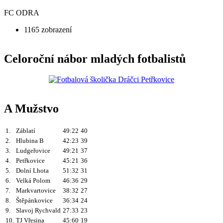
FC ODRA
1165 zobrazení
Celoroční nábor mladých fotbalistů
A Mužstvo
1.
Záblatí
49:22
40
2.
Hlubina B
42:23
39
3.
Ludgeřovice
49:21
37
4.
Petřkovice
45:21
36
5.
Dolní Lhota
51:32
31
6.
Velká Polom
46:36
29
7.
Markvartovice
38:32
27
8.
Štěpánkovice
36:34
24
9.
Slavoj Rychvald
27:33
23
10.
TJ Vřesina
45:60
19