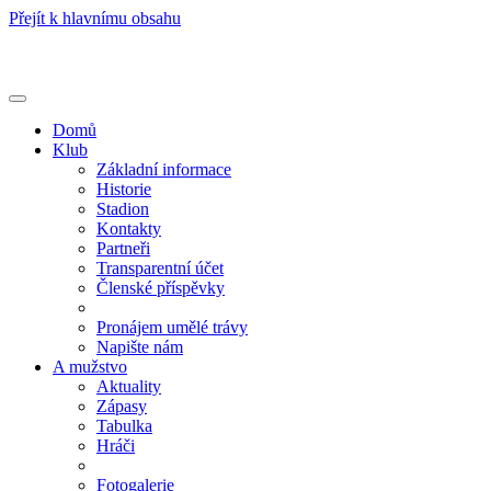
Přejít k hlavnímu obsahu
Toggle
navigation
Domů
Klub
Základní informace
Historie
Stadion
Kontakty
Partneři
Transparentní účet
Členské příspěvky
Pronájem umělé trávy
Napište nám
A mužstvo
Aktuality
Zápasy
Tabulka
Hráči
Fotogalerie