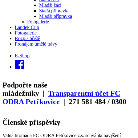
Mladší žáci
Starší přípravka
Mladší přípravka
Fotogalerie
Landek Cup
Fotogalerie
Rozpis hřiště
Pronájem umělé trávy
E-Shop
Podpořte naše
mládežníky |
Transparentní účet FC
ODRA Petřkovice
| 271
581
484
/
0300
Členské příspěvky
Valná hromada FC ODRA Petřkovice z.s. schválila navýšení