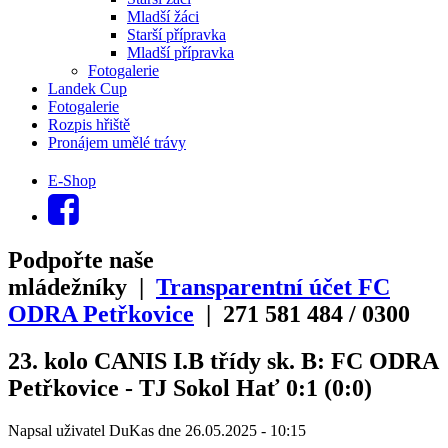
Mladší žáci
Starší přípravka
Mladší přípravka
Fotogalerie
Landek Cup
Fotogalerie
Rozpis hřiště
Pronájem umělé trávy
E-Shop
Podpořte naše
mládežníky |
Transparentní účet FC
ODRA Petřkovice
| 271
581
484
/
0300
23. kolo CANIS I.B třídy sk. B: FC ODRA
Petřkovice - TJ Sokol Hať 0:1 (0:0)
Napsal uživatel
DuKas
dne
26.05.2025 - 10:15