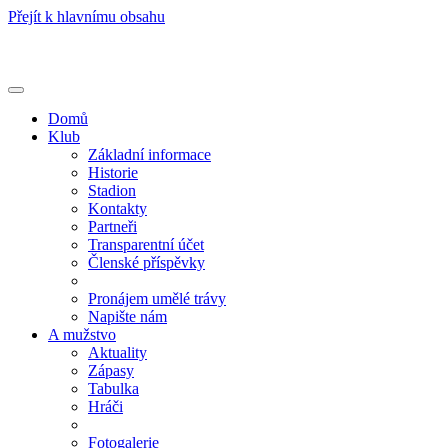
Přejít k hlavnímu obsahu
Toggle
navigation
Domů
Klub
Základní informace
Historie
Stadion
Kontakty
Partneři
Transparentní účet
Členské příspěvky
Pronájem umělé trávy
Napište nám
A mužstvo
Aktuality
Zápasy
Tabulka
Hráči
Fotogalerie