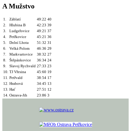
A Mužstvo
1.
Záblatí
49:22
40
2.
Hlubina B
42:23
39
3.
Ludgeřovice
49:21
37
4.
Petřkovice
45:21
36
5.
Dolní Lhota
51:32
31
6.
Velká Polom
46:36
29
7.
Markvartovice
38:32
27
8.
Štěpánkovice
36:34
24
9.
Slavoj Rychvald
27:33
23
10.
TJ Vřesina
45:60
19
11.
Petřvald
38:54
17
12.
Hrabová
34:45
13
13.
Hať
27:51
12
14.
Ostrava-Jih
23:86
3