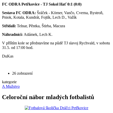
FC ODRA Petřkovice - TJ Sokol Hať 0:1 (0:0)
Sestava FC ODRA:
Šráček - Körner, Vančo, Cverna, Bystroň,
Pniok, Kotala, Kundrát, Fojtík, Lech D., Važík
Střídali:
Telnar, Pěntka, Štirba, Macura
Náhradníci:
Adámek, Lech K.
V příštím kole se představíme na půdě TJ slavoj Rychvald, v sobotu
31.5. od 17:00 hod.
DuKas
26 zobrazení
kategorie
A Mužstvo
Celoroční nábor mladých fotbalistů