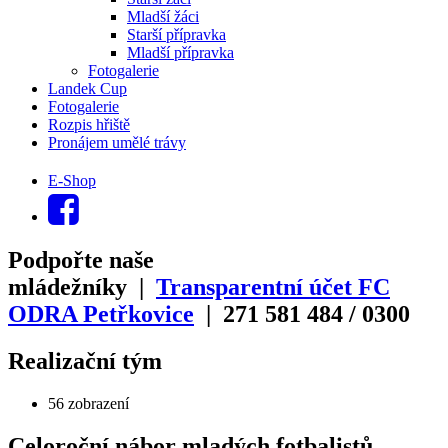
Mladší žáci
Starší přípravka
Mladší přípravka
Fotogalerie
Landek Cup
Fotogalerie
Rozpis hřiště
Pronájem umělé trávy
E-Shop
Podpořte naše
mládežníky |
Transparentní účet FC
ODRA Petřkovice
| 271
581
484
/
0300
Realizační tým
56 zobrazení
Celoroční nábor mladých fotbalistů