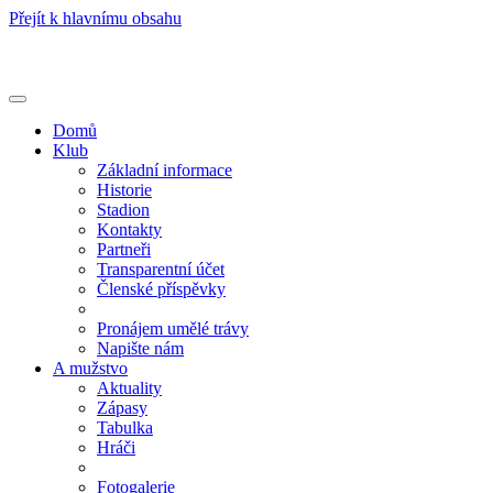
Přejít k hlavnímu obsahu
Toggle
navigation
Domů
Klub
Základní informace
Historie
Stadion
Kontakty
Partneři
Transparentní účet
Členské příspěvky
Pronájem umělé trávy
Napište nám
A mužstvo
Aktuality
Zápasy
Tabulka
Hráči
Fotogalerie