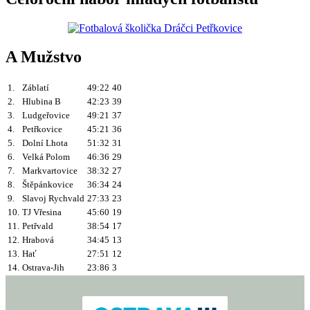
A Mužstvo
1.
Záblatí
49:22
40
2.
Hlubina B
42:23
39
3.
Ludgeřovice
49:21
37
4.
Petřkovice
45:21
36
5.
Dolní Lhota
51:32
31
6.
Velká Polom
46:36
29
7.
Markvartovice
38:32
27
8.
Štěpánkovice
36:34
24
9.
Slavoj Rychvald
27:33
23
10.
TJ Vřesina
45:60
19
11.
Petřvald
38:54
17
12.
Hrabová
34:45
13
13.
Hať
27:51
12
14.
Ostrava-Jih
23:86
3