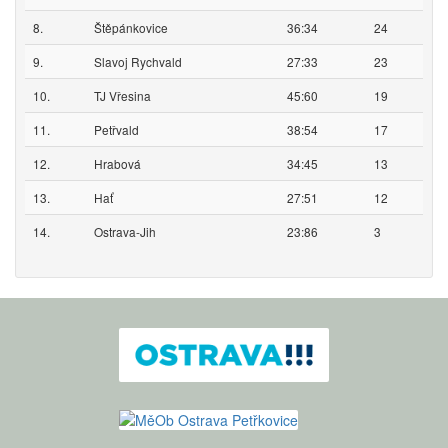
8.
Štěpánkovice
36:34
24
9.
Slavoj Rychvald
27:33
23
10.
TJ Vřesina
45:60
19
11.
Petřvald
38:54
17
12.
Hrabová
34:45
13
13.
Hať
27:51
12
14.
Ostrava-Jih
23:86
3