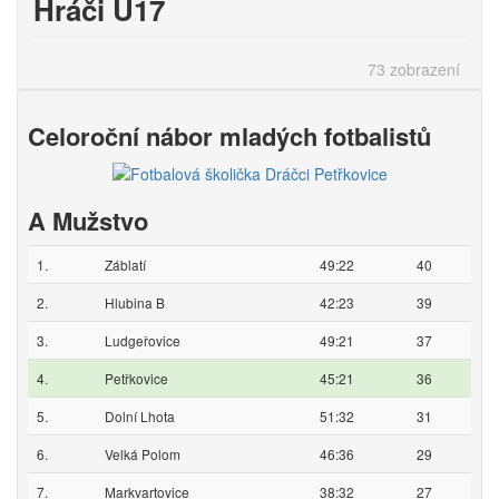
Hráči U17
73 zobrazení
Celoroční nábor mladých fotbalistů
A Mužstvo
1.
Záblatí
49:22
40
2.
Hlubina B
42:23
39
3.
Ludgeřovice
49:21
37
4.
Petřkovice
45:21
36
5.
Dolní Lhota
51:32
31
6.
Velká Polom
46:36
29
7.
Markvartovice
38:32
27