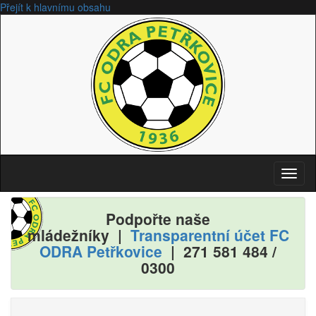
Přejít k hlavnímu obsahu
Toggl
naviga
Podpořte naše
mládežníky |
Transparentní účet FC
ODRA Petřkovice
| 271
581
484
/
0300