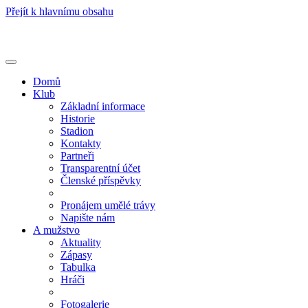
Přejít k hlavnímu obsahu
Toggle
navigation
Domů
Klub
Základní informace
Historie
Stadion
Kontakty
Partneři
Transparentní účet
Členské příspěvky
Pronájem umělé trávy
Napište nám
A mužstvo
Aktuality
Zápasy
Tabulka
Hráči
Fotogalerie