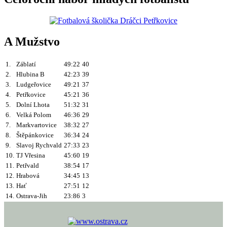
A Mužstvo
1.
Záblatí
49:22
40
2.
Hlubina B
42:23
39
3.
Ludgeřovice
49:21
37
4.
Petřkovice
45:21
36
5.
Dolní Lhota
51:32
31
6.
Velká Polom
46:36
29
7.
Markvartovice
38:32
27
8.
Štěpánkovice
36:34
24
9.
Slavoj Rychvald
27:33
23
10.
TJ Vřesina
45:60
19
11.
Petřvald
38:54
17
12.
Hrabová
34:45
13
13.
Hať
27:51
12
14.
Ostrava-Jih
23:86
3