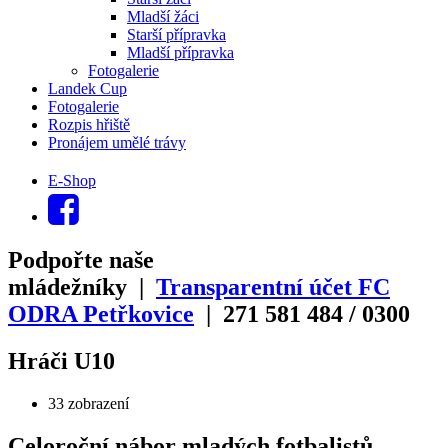
Mladší žáci
Starší přípravka
Mladší přípravka
Fotogalerie
Landek Cup
Fotogalerie
Rozpis hřiště
Pronájem umělé trávy
E-Shop
Podpořte naše
mládežníky |
Transparentní účet FC
ODRA Petřkovice
| 271
581
484
/
0300
Hráči U10
33 zobrazení
Celoroční nábor mladých fotbalistů