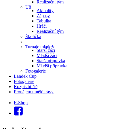
Realizační tým
U8
Aktuality
Zápasy
Tabulka
Hráči
Realizační tým
Školička
Turnaje mládeže
Starší žáci
Mladší žáci
Starší přípravka
Mladší přípravka
Fotogalerie
Landek Cup
Fotogalerie
Rozpis hřiště
Pronájem umělé trávy
E-Shop