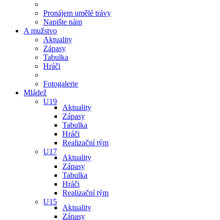
Pronájem umělé trávy
Napište nám
A mužstvo
Aktuality
Zápasy
Tabulka
Hráči
Fotogalerie
Mládež
U19
Aktuality
Zápasy
Tabulka
Hráči
Realizační tým
U17
Aktuality
Zápasy
Tabulka
Hráči
Realizační tým
U15
Aktuality
Zápasy