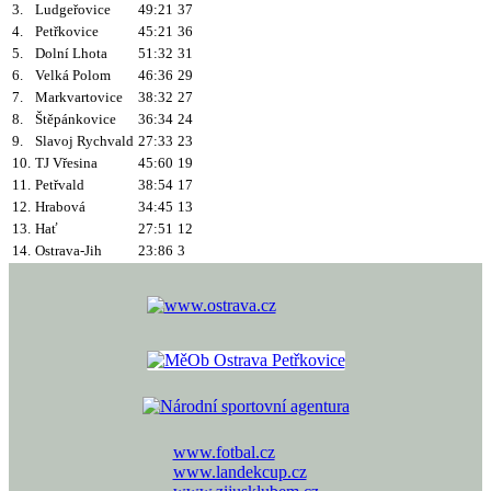
3.
Ludgeřovice
49:21
37
4.
Petřkovice
45:21
36
5.
Dolní Lhota
51:32
31
6.
Velká Polom
46:36
29
7.
Markvartovice
38:32
27
8.
Štěpánkovice
36:34
24
9.
Slavoj Rychvald
27:33
23
10.
TJ Vřesina
45:60
19
11.
Petřvald
38:54
17
12.
Hrabová
34:45
13
13.
Hať
27:51
12
14.
Ostrava-Jih
23:86
3
www.fotbal.cz
www.landekcup.cz