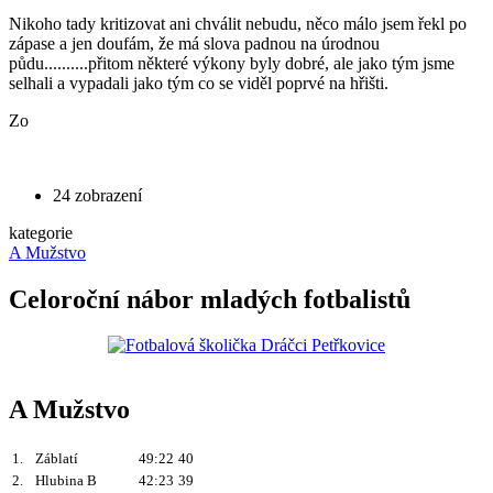
Nikoho tady kritizovat ani chválit nebudu, něco málo jsem řekl po
zápase a jen doufám, že má slova padnou na úrodnou
půdu..........přitom některé výkony byly dobré, ale jako tým jsme
selhali a vypadali jako tým co se viděl poprvé na hřišti.
Zo
24 zobrazení
kategorie
A Mužstvo
Celoroční nábor mladých fotbalistů
A Mužstvo
1.
Záblatí
49:22
40
2.
Hlubina B
42:23
39