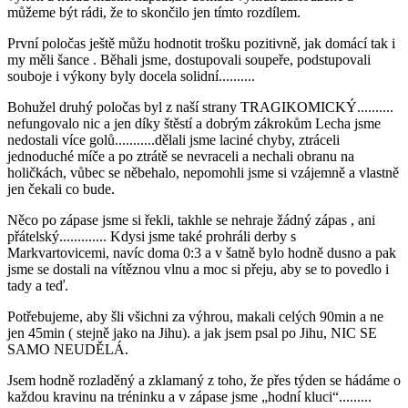
můžeme být rádi, že to skončilo jen tímto rozdílem.
První poločas ještě můžu hodnotit trošku pozitivně, jak domácí tak i
my měli šance . Běhali jsme, dostupovali soupeře, podstupovali
souboje i výkony byly docela solidní..........
Bohužel druhý poločas byl z naší strany TRAGIKOMICKÝ..........
nefungovalo nic a jen díky štěstí a dobrým zákrokům Lecha jsme
nedostali více golů...........dělali jsme laciné chyby, ztráceli
jednoduché míče a po ztrátě se nevraceli a nechali obranu na
holičkách, vůbec se něbehalo, nepomohli jsme si vzájemně a vlastně
jen čekali co bude.
Něco po zápase jsme si řekli, takhle se nehraje žádný zápas , ani
přátelský............. Kdysi jsme také prohráli derby s
Markvartovicemi, navíc doma 0:3 a v šatně bylo hodně dusno a pak
jsme se dostali na vítěznou vlnu a moc si přeju, aby se to povedlo i
tady a teď.
Potřebujeme, aby šli všichni za výhrou, makali celých 90min a ne
jen 45min ( stejně jako na Jihu). a jak jsem psal po Jihu, NIC SE
SAMO NEUDĚLÁ.
Jsem hodně rozladěný a zklamaný z toho, že přes týden se hádáme o
každou kravinu na tréninku a v zápase jsme „hodní kluci“.........