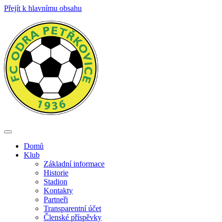
Přejít k hlavnímu obsahu
Toggle
navigation
Domů
Klub
Základní informace
Historie
Stadion
Kontakty
Partneři
Transparentní účet
Členské příspěvky