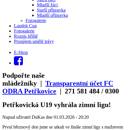
Mladší žáci
Starší přípravka
Mladší přípravka
Fotogalerie
Landek Cup
Fotogalerie
Rozpis hřiště
Pronájem umělé trávy
E-Shop
Podpořte naše
mládežníky |
Transparentní účet FC
ODRA Petřkovice
| 271
581
484
/
0300
Petřkovická U19 vyhrála zimní ligu!
Napsal uživatel
DuKas
dne
01.03.2026 - 20:20
První březnový den jsme se utkali ve finále zimní ligy s mužstvem