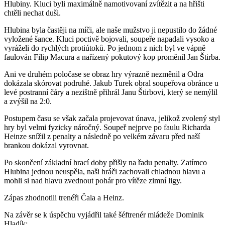
Hlubiny. Kluci byli maximálně namotivovaní zvítězit a na hřišti
chtěli nechat duši.
Hlubina byla častěji na míči, ale naše mužstvo ji nepustilo do žádné
vyložené šance. Kluci poctivě bojovali, soupeře napadali vysoko a
vyráželi do rychlých protiútoků. Po jednom z nich byl ve vápně
faulován Filip Macura a nařízený pokutový kop proměnil Jan Štirba.
Ani ve druhém poločase se obraz hry výrazně nezměnil a Odra
dokázala skórovat podruhé. Jakub Turek obral soupeřova obránce u
levé postranní čáry a nezištně přihrál Janu Štirbovi, který se nemýlil
a zvýšil na 2:0.
Postupem času se však začala projevovat únava, jelikož zvolený styl
hry byl velmi fyzicky náročný. Soupeř nejprve po faulu Richarda
Heinze snížil z penalty a následně po velkém závaru před naší
brankou dokázal vyrovnat.
Po skončení základní hrací doby přišly na řadu penalty. Zatímco
Hlubina jednou neuspěla, naši hráči zachovali chladnou hlavu a
mohli si nad hlavu zvednout pohár pro vítěze zimní ligy.
Zápas zhodnotili trenéři Čala a Heinz.
Na závěr se k úspěchu vyjádřil také šéftrenér mládeže Dominik
Hladík: