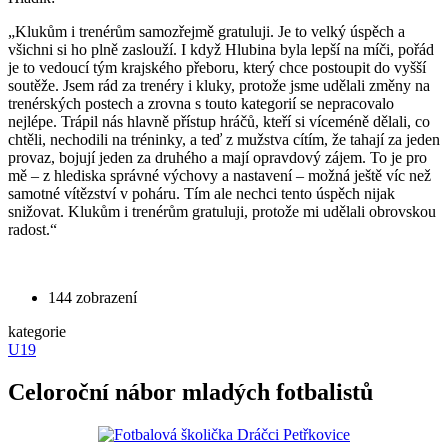
„Klukům i trenérům samozřejmě gratuluji. Je to velký úspěch a
všichni si ho plně zaslouží. I když Hlubina byla lepší na míči, pořád
je to vedoucí tým krajského přeboru, který chce postoupit do vyšší
soutěže. Jsem rád za trenéry i kluky, protože jsme udělali změny na
trenérských postech a zrovna s touto kategorií se nepracovalo
nejlépe. Trápil nás hlavně přístup hráčů, kteří si víceméně dělali, co
chtěli, nechodili na tréninky, a teď z mužstva cítím, že tahají za jeden
provaz, bojují jeden za druhého a mají opravdový zájem. To je pro
mě – z hlediska správné výchovy a nastavení – možná ještě víc než
samotné vítězství v poháru. Tím ale nechci tento úspěch nijak
snižovat. Klukům i trenérům gratuluji, protože mi udělali obrovskou
radost.“
144 zobrazení
kategorie
U19
Celoroční nábor mladých fotbalistů