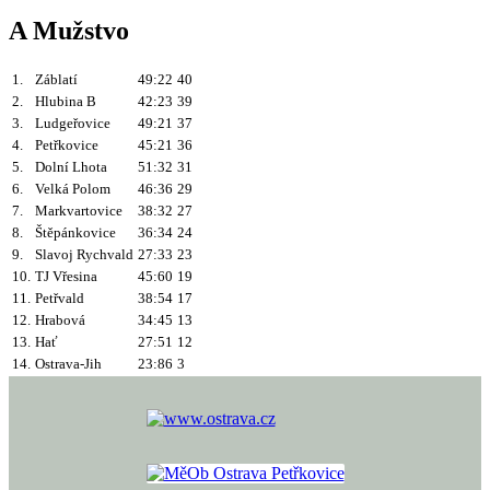
A Mužstvo
1.
Záblatí
49:22
40
2.
Hlubina B
42:23
39
3.
Ludgeřovice
49:21
37
4.
Petřkovice
45:21
36
5.
Dolní Lhota
51:32
31
6.
Velká Polom
46:36
29
7.
Markvartovice
38:32
27
8.
Štěpánkovice
36:34
24
9.
Slavoj Rychvald
27:33
23
10.
TJ Vřesina
45:60
19
11.
Petřvald
38:54
17
12.
Hrabová
34:45
13
13.
Hať
27:51
12
14.
Ostrava-Jih
23:86
3