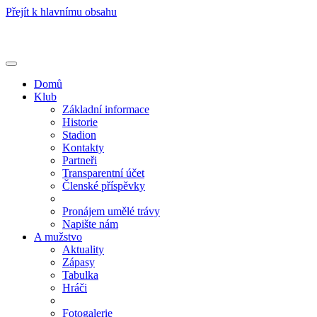
Přejít k hlavnímu obsahu
Toggle
navigation
Domů
Klub
Základní informace
Historie
Stadion
Kontakty
Partneři
Transparentní účet
Členské příspěvky
Pronájem umělé trávy
Napište nám
A mužstvo
Aktuality
Zápasy
Tabulka
Hráči
Fotogalerie