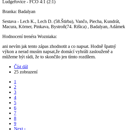
Ludgeřovice - FCO 4:1 (2:1)
Branka: Badalyan
Sestava - Lech K., Lech D. (58.Štirba), Vančo, Piecha, Kundrát,
Macura, Körner, Pinkava, Bystroň(74. Rišica) , Badalyan, Adámek
Hodnocení trenéra Wozniaka:
ani nevím jak tento zápas zhodnotit a co napsat. Hodně špatný
výkon a nerad musím napsat,že domácí vyhráli zaslouženě a
můžeme být rádi, že to skončilo jen tímto rozdílem.
Číst dál
about
25 zobrazení
V
derby
Aktuální
1
úspěšnější
stránka
Stránka
2
Ludgeřovice
Pagination
Stránka
3
Stránka
4
Stránka
5
Stránka
6
Stránka
7
Stránka
8
Stránka
9
Následující
Next ›