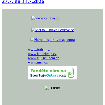
27.7. do 31.7.2026
www.fotbal.cz
www.landekcup.cz
www.zijusklubem.cz
www.msfl.cz