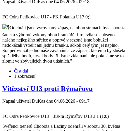
Napsal uživatel
DuKas
dne
04.06.2026 - 09:18
FC Odra Petřkovice U17 - FK Polanka U17 0;1
Odehráli jsme vyrovnaný zápas, na obou stranách byla spousta
šancí a výborné výkony obou brankářů. Projevila se i absence
našeho nejlepšího střelce a poprvé v sezóně jsme bohužel
nedokázali vstřelit ani jednu branku, ačkoli celý tým jel naplno.
Soupeř využil jedno naše zaváhání a ze zápasu, kterému by slušela
spíš dělba bodů, urval body tři. Jsme zklamaní, ale pokusíme se to
zlomit ve zbývajících dvou utkáních."
Číst dál
about
1 zobrazení
Těsná
prohra
sedmnáctky
Vítězství U13 proti Rýmařovu
proti
Polance
Napsal uživatel
DuKas
dne
04.06.2026 - 09:17
FC Odra Petřkovice U13 – Jiskra Rýmařov U13 3:1 (1:0)
Svěřenci trenérů Chobota a Laciny odehráli v sobotu 30. května