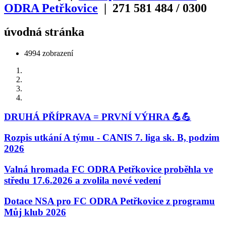
ODRA Petřkovice
| 271
581
484
/
0300
úvodná stránka
4994 zobrazení
DRUHÁ PŘÍPRAVA = PRVNÍ VÝHRA 💪💪
Rozpis utkání A týmu - CANIS 7. liga sk. B, podzim
2026
Valná hromada FC ODRA Petřkovice proběhla ve
středu 17.6.2026 a zvolila nové vedení
Dotace NSA pro FC ODRA Petřkovice z programu
Můj klub 2026