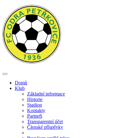
Přejít
k
hlavnímu
obsahu
Toggle
navigation
Domů
Klub
Základní informace
Historie
Stadion
Kontakty
Partneři
Transparentní účet
Členské příspěvky