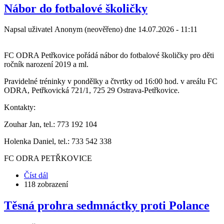
Predchádzajúci
Nasledujúci
Nábor do fotbalové školičky
Napsal uživatel
Anonym (neověřeno)
dne
14.07.2026 - 11:11
FC ODRA Petřkovice pořádá nábor do fotbalové školičky pro děti
ročník narození 2019 a ml.
Pravidelné tréninky v pondělky a čtvrtky od 16:00 hod. v areálu FC
ODRA, Petřkovická 721/1, 725 29 Ostrava-Petřkovice.
Kontakty:
Zouhar Jan, tel.: 773 192 104
Holenka Daniel, tel.: 733 542 338
FC ODRA PETŘKOVICE
Číst dál
about
118 zobrazení
Nábor
do
fotbalové
Těsná prohra sedmnáctky proti Polance
školičky