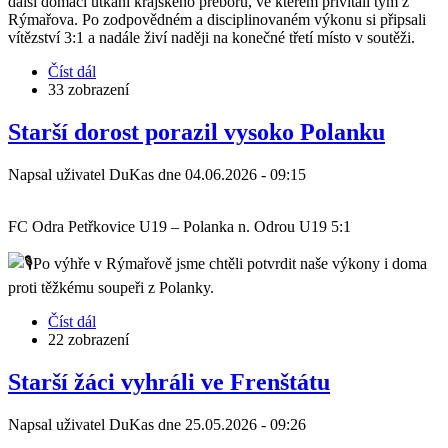
další domácí utkání krajského přeboru, ve kterém přivítali tým z
Rýmařova. Po zodpovědném a disciplinovaném výkonu si připsali
vítězství 3:1 a nadále živí naději na konečné třetí místo v soutěži.
Číst dál
about
33 zobrazení
Vítězství
U13
proti
Starší dorost porazil vysoko Polanku
Rýmařovu
Napsal uživatel
DuKas
dne
04.06.2026 - 09:15
FC Odra Petřkovice U19 – Polanka n. Odrou U19 5:1
Po výhře v Rýmařově jsme chtěli potvrdit naše výkony i doma
proti těžkému soupeři z Polanky.
Číst dál
about
22 zobrazení
Starší
dorost
porazil
Starší žáci vyhráli ve Frenštátu
vysoko
Polanku
Napsal uživatel
DuKas
dne
25.05.2026 - 09:26