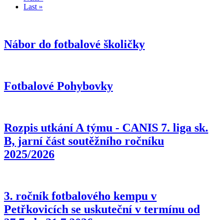
stránka
Poslední
Last »
stránka
Nábor do fotbalové školičky
Fotbalové Pohybovky
Rozpis utkání A týmu - CANIS 7. liga sk.
B, jarní část soutěžního ročníku
2025/2026
3. ročník fotbalového kempu v
Petřkovicích se uskuteční v termínu od