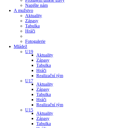
Pronájem umělé trávy
Napište nám
A mužstvo
Aktuality
Zápasy
Tabulka
Hráči
Fotogalerie
Mládež
U19
Aktuality
Zápasy
Tabulka
Hráči
Realizační tým
U17
Aktuality
Zápasy
Tabulka
Hráči
Realizační tým
U15
Aktuality
Zápasy
Tabulka