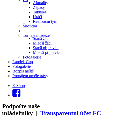
Aktuality
Zápasy
Tabulka
Hráči
Realizační tým
Školička
Turnaje mládeže
Starší žáci
Mladší žáci
Starší přípravka
Mladší přípravka
Fotogalerie
Landek Cup
Fotogalerie
Rozpis hřiště
Pronájem umělé trávy
E-Shop
Podpořte naše
mládežníky |
Transparentní účet FC