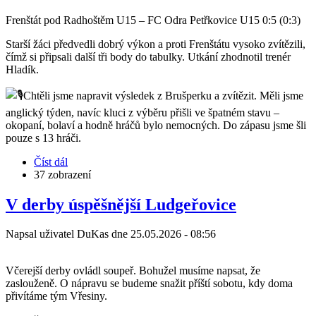
Frenštát pod Radhoštěm U15 – FC Odra Petřkovice U15 0:5 (0:3)
Starší žáci předvedli dobrý výkon a proti Frenštátu vysoko zvítězili,
čímž si připsali další tři body do tabulky. Utkání zhodnotil trenér
Hladík.
Chtěli jsme napravit výsledek z Brušperku a zvítězit. Měli jsme
anglický týden, navíc kluci z výběru přišli ve špatném stavu –
okopaní, bolaví a hodně hráčů bylo nemocných. Do zápasu jsme šli
pouze s 13 hráči.
Číst dál
about
37 zobrazení
Starší
žáci
vyhráli
V derby úspěšnější Ludgeřovice
ve
Frenštátu
Napsal uživatel
DuKas
dne
25.05.2026 - 08:56
Včerejší derby ovládl soupeř. Bohužel musíme napsat, že
zaslouženě. O nápravu se budeme snažit příští sobotu, kdy doma
přivítáme tým Vřesiny.