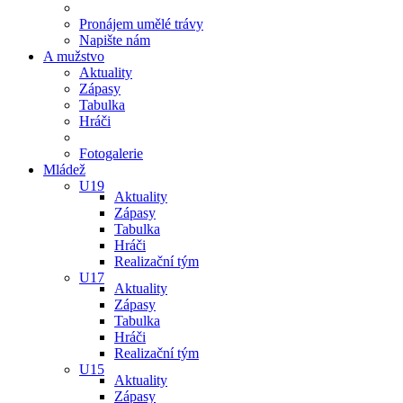
Pronájem umělé trávy
Napište nám
A mužstvo
Aktuality
Zápasy
Tabulka
Hráči
Fotogalerie
Mládež
U19
Aktuality
Zápasy
Tabulka
Hráči
Realizační tým
U17
Aktuality
Zápasy
Tabulka
Hráči
Realizační tým
U15
Aktuality
Zápasy