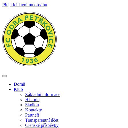
Přejít k hlavnímu obsahu
Toggle
navigation
Domů
Klub
Základní informace
Historie
Stadion
Kontakty
Partneři
Transparentní účet
Členské příspěvky