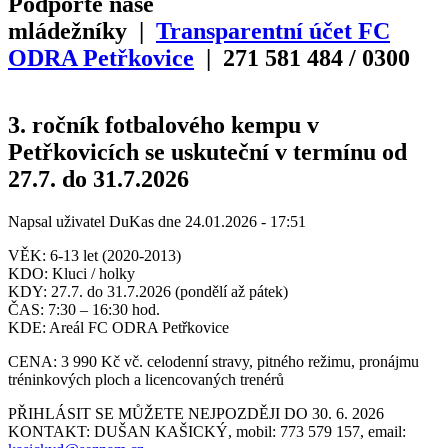
Podpořte naše
mládežníky |
Transparentní účet FC
ODRA Petřkovice
| 271
581
484
/
0300
3. ročník fotbalového kempu v
Petřkovicích se uskuteční v termínu od
27.7. do 31.7.2026
Napsal uživatel
DuKas
dne
24.01.2026 - 17:51
VĚK: 6-13 let (2020-2013)
KDO: Kluci / holky
KDY: 27.7. do 31.7.2026 (pondělí až pátek)
ČAS: 7:30 – 16:30 hod.
KDE: Areál FC ODRA Petřkovice
CENA: 3 990 Kč vč. celodenní stravy, pitného režimu, pronájmu
tréninkových ploch a licencovaných trenérů
PŘIHLÁSIT SE MŮŽETE NEJPOZDĚJI DO 30. 6. 2026
KONTAKT: DUŠAN KAŠICKÝ, mobil: 773 579 157, email: