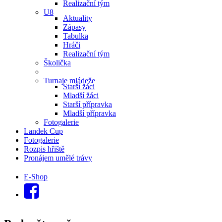
Realizační tým
U8
Aktuality
Zápasy
Tabulka
Hráči
Realizační tým
Školička
Turnaje mládeže
Starší žáci
Mladší žáci
Starší přípravka
Mladší přípravka
Fotogalerie
Landek Cup
Fotogalerie
Rozpis hřiště
Pronájem umělé trávy
E-Shop