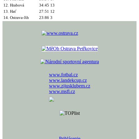
12.
Hrabová
34:45
13
13.
Hať
27:51
12
14.
Ostrava-Jih
23:86
3
www.fotbal.cz
www.landekcup.cz
www.zijusklubem.cz
www.msfl.cz
Prihlásenie