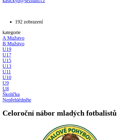
kasickyd@seznam.cz
192 zobrazení
kategorie
A Mužstvo
B Mužstvo
U19
U17
U15
U13
U11
U10
U9
U8
Školička
Nepřehlédněte
Celoroční nábor mladých fotbalistů