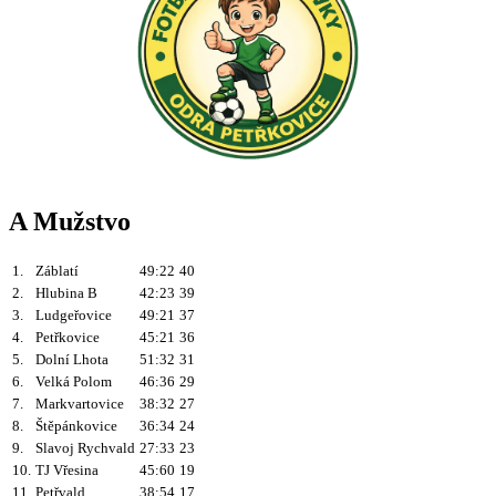
A Mužstvo
1.
Záblatí
49:22
40
2.
Hlubina B
42:23
39
3.
Ludgeřovice
49:21
37
4.
Petřkovice
45:21
36
5.
Dolní Lhota
51:32
31
6.
Velká Polom
46:36
29
7.
Markvartovice
38:32
27
8.
Štěpánkovice
36:34
24
9.
Slavoj Rychvald
27:33
23
10.
TJ Vřesina
45:60
19
11.
Petřvald
38:54
17