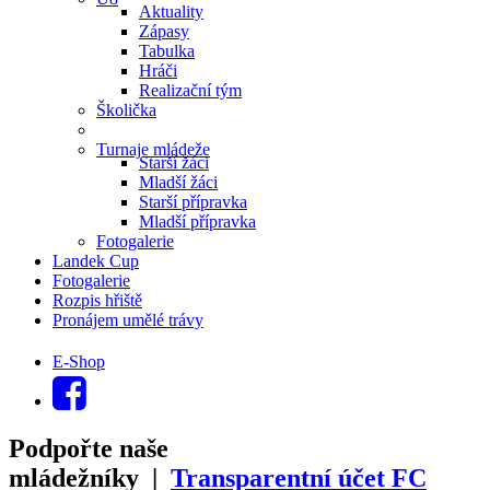
Aktuality
Zápasy
Tabulka
Hráči
Realizační tým
Školička
Turnaje mládeže
Starší žáci
Mladší žáci
Starší přípravka
Mladší přípravka
Fotogalerie
Landek Cup
Fotogalerie
Rozpis hřiště
Pronájem umělé trávy
E-Shop
Podpořte naše
mládežníky |
Transparentní účet FC