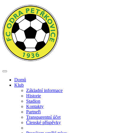
Přejít
k
hlavnímu
obsahu
Toggle
navigation
Domů
Klub
Základní informace
Historie
Stadion
Kontakty
Partneři
Transparentní účet
Členské příspěvky