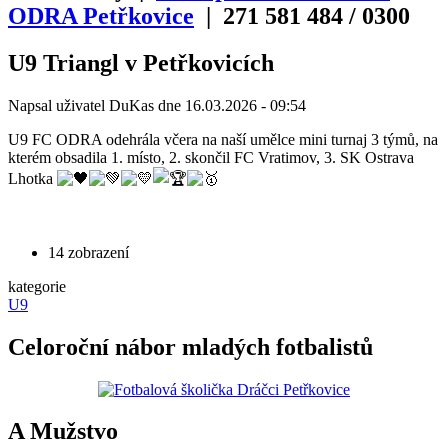
ODRA Petřkovice
| 271
581
484
/
0300
U9 Triangl v Petřkovicích
Napsal uživatel
DuKas
dne
16.03.2026 - 09:54
U9 FC ODRA odehrála včera na naší umělce mini turnaj 3 týmů, na
kterém obsadila 1. místo, 2. skončil FC Vratimov, 3. SK Ostrava
Lhotka
14 zobrazení
kategorie
U9
Celoroční nábor mladých fotbalistů
A Mužstvo