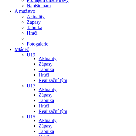
Pronájem umělé trávy
Napište nám
A mužstvo
Aktuality
Zápasy
Tabulka
Hráči
Fotogalerie
Mládež
U19
Aktuality
Zápasy
Tabulka
Hráči
Realizační tým
U17
Aktuality
Zápasy
Tabulka
Hráči
Realizační tým
U15
Aktuality
Zápasy
Tabulka