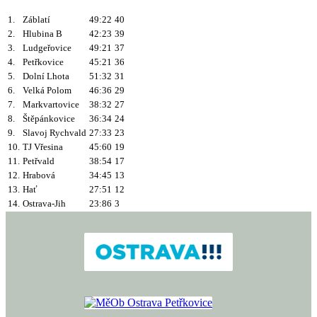
1.
Záblatí
49:22
40
2.
Hlubina B
42:23
39
3.
Ludgeřovice
49:21
37
4.
Petřkovice
45:21
36
5.
Dolní Lhota
51:32
31
6.
Velká Polom
46:36
29
7.
Markvartovice
38:32
27
8.
Štěpánkovice
36:34
24
9.
Slavoj Rychvald
27:33
23
10.
TJ Vřesina
45:60
19
11.
Petřvald
38:54
17
12.
Hrabová
34:45
13
13.
Hať
27:51
12
14.
Ostrava-Jih
23:86
3