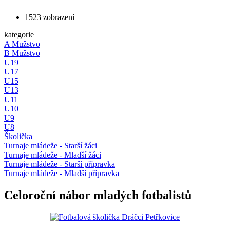
1523 zobrazení
kategorie
A Mužstvo
B Mužstvo
U19
U17
U15
U13
U11
U10
U9
U8
Školička
Turnaje mládeže - Starší žáci
Turnaje mládeže - Mladší žáci
Turnaje mládeže - Starší přípravka
Turnaje mládeže - Mladší přípravka
Celoroční nábor mladých fotbalistů