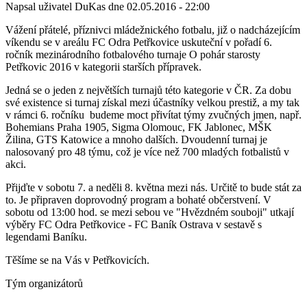
Napsal uživatel
DuKas
dne
02.05.2016 - 22:00
Vážení přátelé, příznivci mládežnického fotbalu, již o nadcházejícím
víkendu se v areálu FC Odra Petřkovice uskuteční v pořadí 6.
ročník mezinárodního fotbalového turnaje O pohár starosty
Petřkovic 2016 v kategorii starších přípravek.
Jedná se o jeden z největších turnajů této kategorie v ČR. Za dobu
své existence si turnaj získal mezi účastníky velkou prestiž, a my tak
v rámci 6. ročníku budeme moct přivítat týmy zvučných jmen, např.
Bohemians Praha 1905, Sigma Olomouc, FK Jablonec, MŠK
Žilina, GTS Katowice a mnoho dalších. Dvoudenní turnaj je
nalosovaný pro 48 týmu, což je více než 700 mladých fotbalistů v
akci.
Přijďte v sobotu 7. a neděli 8. května mezi nás. Určitě to bude stát za
to. Je připraven doprovodný program a bohaté občerstvení. V
sobotu od 13:00 hod. se mezi sebou ve "Hvězdném souboji" utkají
výběry FC Odra Petřkovice - FC Baník Ostrava v sestavě s
legendami Baníku.
Těšíme se na Vás v Petřkovicích.
Tým organizátorů