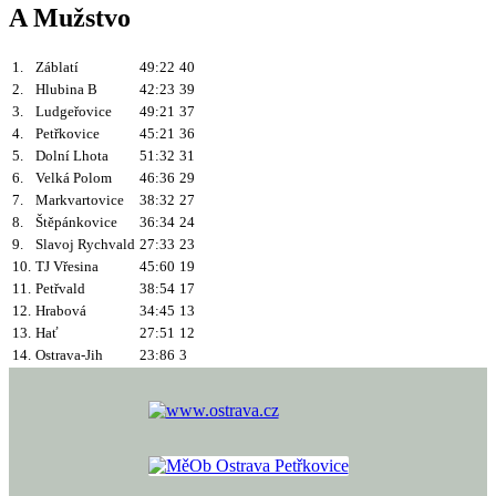
A Mužstvo
1.
Záblatí
49:22
40
2.
Hlubina B
42:23
39
3.
Ludgeřovice
49:21
37
4.
Petřkovice
45:21
36
5.
Dolní Lhota
51:32
31
6.
Velká Polom
46:36
29
7.
Markvartovice
38:32
27
8.
Štěpánkovice
36:34
24
9.
Slavoj Rychvald
27:33
23
10.
TJ Vřesina
45:60
19
11.
Petřvald
38:54
17
12.
Hrabová
34:45
13
13.
Hať
27:51
12
14.
Ostrava-Jih
23:86
3