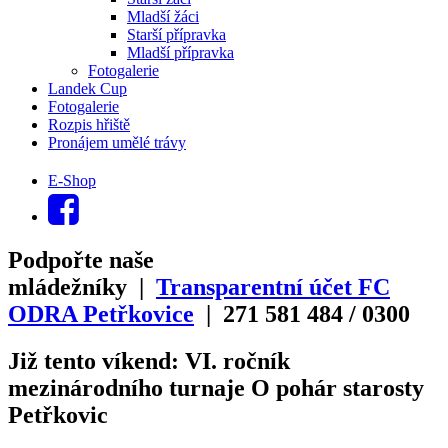
Mladší žáci
Starší přípravka
Mladší přípravka
Fotogalerie
Landek Cup
Fotogalerie
Rozpis hřiště
Pronájem umělé trávy
E-Shop
Podpořte naše
mládežníky |
Transparentní účet FC
ODRA Petřkovice
| 271
581
484
/
0300
Již tento víkend: VI. ročník
mezinárodního turnaje O pohár starosty
Petřkovic