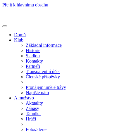
Přejít k hlavnímu obsahu
Toggle
navigation
Domů
Klub
Základní informace
Historie
Stadion
Kontakty
Partneři
Transparentní účet
Členské příspěvky
Pronájem umělé trávy
Napište nám
A mužstvo
Aktuality
Zápasy
Tabulka
Hráči
Fotogalerie