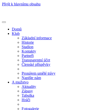
Přejít k hlavnímu obsahu
Toggle
navigation
Domů
Klub
Základní informace
Historie
Stadion
Kontakty
Partneři
Transparentní účet
Členské příspěvky
Pronájem umělé trávy
Napište nám
A mužstvo
Aktuality
Zápasy
Tabulka
Hráči
Fotogalerie