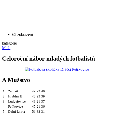
65 zobrazení
kategorie
Muži
Celoroční nábor mladých fotbalistů
A Mužstvo
1.
Záblatí
49:22
40
2.
Hlubina B
42:23
39
3.
Ludgeřovice
49:21
37
4.
Petřkovice
45:21
36
5.
Dolní Lhota
51:32
31