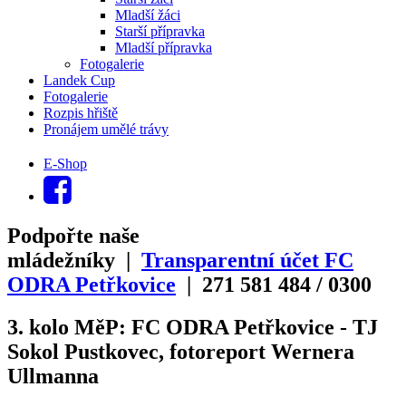
Mladší žáci
Starší přípravka
Mladší přípravka
Fotogalerie
Landek Cup
Fotogalerie
Rozpis hřiště
Pronájem umělé trávy
E-Shop
Podpořte naše
mládežníky |
Transparentní účet FC
ODRA Petřkovice
| 271
581
484
/
0300
3. kolo MěP: FC ODRA Petřkovice - TJ
Sokol Pustkovec, fotoreport Wernera
Ullmanna