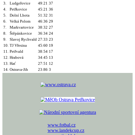
3.
Ludgeřovice
49:21
37
4.
Petřkovice
45:21
36
5.
Dolní Lhota
51:32
31
6.
Velká Polom
46:36
29
7.
Markvartovice
38:32
27
8.
Štěpánkovice
36:34
24
9.
Slavoj Rychvald
27:33
23
10.
TJ Vřesina
45:60
19
11.
Petřvald
38:54
17
12.
Hrabová
34:45
13
13.
Hať
27:51
12
14.
Ostrava-Jih
23:86
3
www.fotbal.cz
www.landekcup.cz