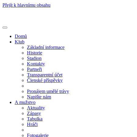
Přejít k hlavnímu obsahu
Toggle
navigation
Domů
Klub
Základní informace
Historie
Stadion
Kontakty
Partneři
Transparentní účet
Členské příspěvky
Pronájem umělé trávy
Napište nám
A mužstvo
Aktuality
Zápasy
Tabulka
Hráči
Fotogalerie