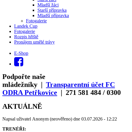
Mladší žáci
Starší přípravka
Mladší přípravka
Fotogalerie
Landek Cup
Fotogalerie
Rozpis hřiště
Pronájem umělé trávy
E-Shop
Podpořte naše
mládežníky |
Transparentní účet FC
ODRA Petřkovice
| 271
581
484
/
0300
AKTUÁLNĚ
Napsal uživatel
Anonym (neověřeno)
dne
03.07.2026 - 12:22
TRENÉŘI: