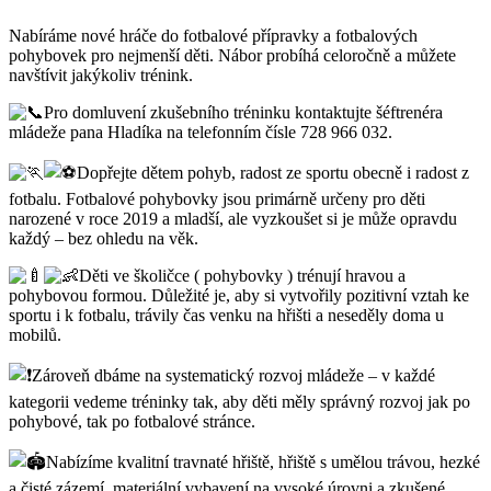
Nabíráme nové hráče do fotbalové přípravky a fotbalových
pohybovek pro nejmenší děti. Nábor probíhá celoročně a můžete
navštívit jakýkoliv trénink.
Pro domluvení zkušebního tréninku kontaktujte šéftrenéra
mládeže pana Hladíka na telefonním čísle 728 966 032.
Dopřejte dětem pohyb, radost ze sportu obecně i radost z
fotbalu. Fotbalové pohybovky jsou primárně určeny pro děti
narozené v roce 2019 a mladší, ale vyzkoušet si je může opravdu
každý – bez ohledu na věk.
Děti ve školičce ( pohybovky ) trénují hravou a
pohybovou formou. Důležité je, aby si vytvořily pozitivní vztah ke
sportu i k fotbalu, trávily čas venku na hřišti a neseděly doma u
mobilů.
Zároveň dbáme na systematický rozvoj mládeže – v každé
kategorii vedeme tréninky tak, aby děti měly správný rozvoj jak po
pohybové, tak po fotbalové stránce.
Nabízíme kvalitní travnaté hřiště, hřiště s umělou trávou, hezké
a čisté zázemí, materiální vybavení na vysoké úrovni a zkušené