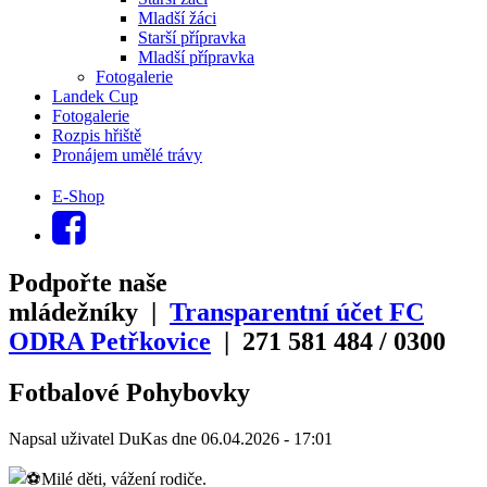
Mladší žáci
Starší přípravka
Mladší přípravka
Fotogalerie
Landek Cup
Fotogalerie
Rozpis hřiště
Pronájem umělé trávy
E-Shop
Podpořte naše
mládežníky |
Transparentní účet FC
ODRA Petřkovice
| 271
581
484
/
0300
Fotbalové Pohybovky
Napsal uživatel
DuKas
dne
06.04.2026 - 17:01
Milé děti, vážení rodiče.