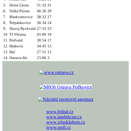
5.
Dolní Lhota
51:32
31
6.
Velká Polom
46:36
29
7.
Markvartovice
38:32
27
8.
Štěpánkovice
36:34
24
9.
Slavoj Rychvald
27:33
23
10.
TJ Vřesina
45:60
19
11.
Petřvald
38:54
17
12.
Hrabová
34:45
13
13.
Hať
27:51
12
14.
Ostrava-Jih
23:86
3
www.fotbal.cz
www.landekcup.cz
www.zijusklubem.cz
www.msfl.cz