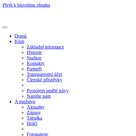
Přejít k hlavnímu obsahu
Toggle
navigation
Domů
Klub
Základní informace
Historie
Stadion
Kontakty
Partneři
Transparentní účet
Členské příspěvky
Pronájem umělé trávy
Napište nám
A mužstvo
Aktuality
Zápasy
Tabulka
Hráči
Fotogalerie