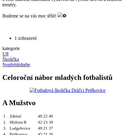
trenéry.
Budeme se na vás moc těšit!
1 zobrazení
kategorie
U8
Školička
Nepřehlédněte
Celoroční nábor mladých fotbalistů
A Mužstvo
1.
Záblatí
49:22
40
2.
Hlubina B
42:23
39
3.
Ludgeřovice
49:21
37
4.
Petřkovice
45:21
36