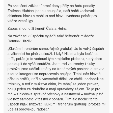
Po skončení základní hrací doby přišly na řadu penalty.
Zatímco Hlubina jednou neuspěla, naši hráči zachovali
chladnou hlavu a mohli si nad hlavu zvednout pohár pro
vítěze zimní ligy.
Zápas zhodnotili trenéři Čala a Heinz.
Na závěr se k úspěchu vyjádřil také šéftrenér mládeže
Dominik Hladík:
„Klukům i trenérům samozřejmě gratuluji. Je to velký úspěch
a všichni si ho plně zaslouží. I když Hlubina byla lepší na
míči, pořád je to vedoucí tým krajského přeboru, který chce
postoupit do vyšší soutěže. Jsem rád za trenéry i kluky,
protože jsme udělali změny na trenérských postech a zrovna
s touto kategorií se nepracovalo nejlépe. Trápil nás hlavně
přístup hráčů, kteří si víceméně dělali, co chtěli, nechodili na
tréninky, a teď z mužstva cítím, že tahají za jeden provaz,
bojují jeden za druhého a mají opravdový zájem. To je pro
mě – z hlediska správné výchovy a nastavení – možná ještě
víc než samotné vítězství v poháru. Tím ale nechci tento
úspěch nijak snižovat. Klukům i trenérům gratuluji, protože mi
udělali obrovskou radost.“