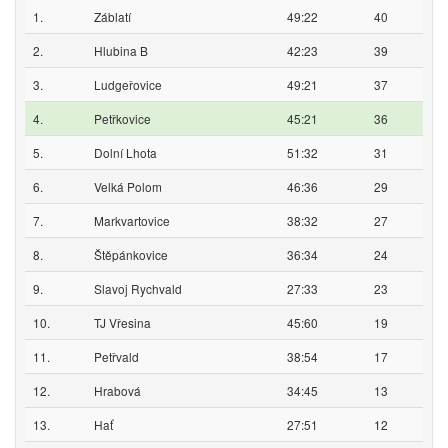
1.
Záblatí
49:22
40
2.
Hlubina B
42:23
39
3.
Ludgeřovice
49:21
37
4.
Petřkovice
45:21
36
5.
Dolní Lhota
51:32
31
6.
Velká Polom
46:36
29
7.
Markvartovice
38:32
27
8.
Štěpánkovice
36:34
24
9.
Slavoj Rychvald
27:33
23
10.
TJ Vřesina
45:60
19
11.
Petřvald
38:54
17
12.
Hrabová
34:45
13
13.
Hať
27:51
12