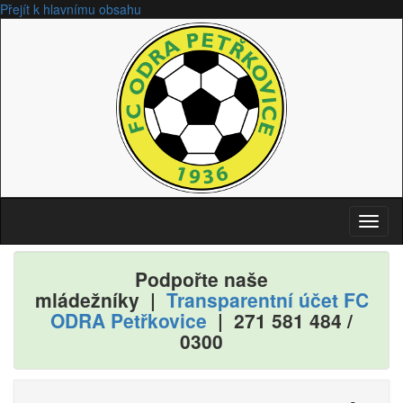
Přejít k hlavnímu obsahu
Toggl
naviga
Podpořte naše
mládežníky |
Transparentní účet FC
ODRA Petřkovice
| 271
581
484
/
0300