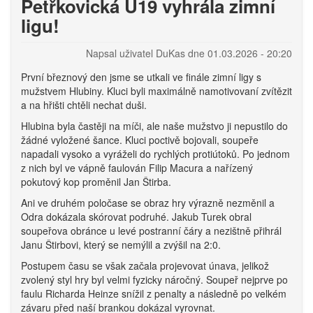
Petřkovická U19 vyhrála zimní
ligu!
Napsal uživatel
DuKas
dne
01.03.2026 - 20:20
První březnový den jsme se utkali ve finále zimní ligy s
mužstvem Hlubiny. Kluci byli maximálně namotivovaní zvítězit
a na hřišti chtěli nechat duši.
Hlubina byla častěji na míči, ale naše mužstvo ji nepustilo do
žádné vyložené šance. Kluci poctivě bojovali, soupeře
napadali vysoko a vyráželi do rychlých protiútoků. Po jednom
z nich byl ve vápně faulován Filip Macura a nařízený
pokutový kop proměnil Jan Štirba.
Ani ve druhém poločase se obraz hry výrazně nezměnil a
Odra dokázala skórovat podruhé. Jakub Turek obral
soupeřova obránce u levé postranní čáry a nezištně přihrál
Janu Štirbovi, který se nemýlil a zvýšil na 2:0.
Postupem času se však začala projevovat únava, jelikož
zvolený styl hry byl velmi fyzicky náročný. Soupeř nejprve po
faulu Richarda Heinze snížil z penalty a následně po velkém
závaru před naší brankou dokázal vyrovnat.