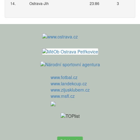
14.
Ostrava-Jih
23:86
3
www.fotbal.cz
www.landekcup.cz
www.zijusklubem.cz
www.msfl.cz