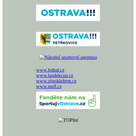
www.fotbal.cz
www.landekcup.cz
www.zijusklubem.cz
www.msfl.cz