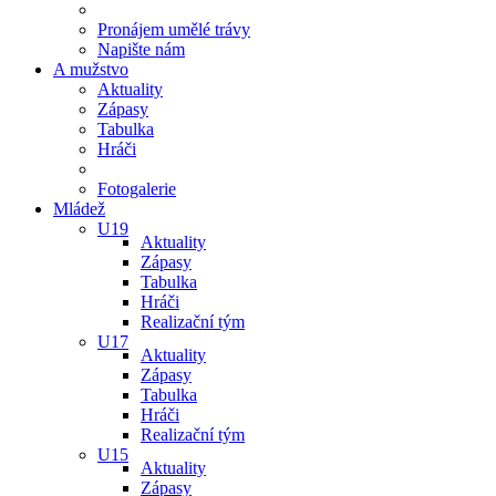
Pronájem umělé trávy
Napište nám
A mužstvo
Aktuality
Zápasy
Tabulka
Hráči
Fotogalerie
Mládež
U19
Aktuality
Zápasy
Tabulka
Hráči
Realizační tým
U17
Aktuality
Zápasy
Tabulka
Hráči
Realizační tým
U15
Aktuality
Zápasy