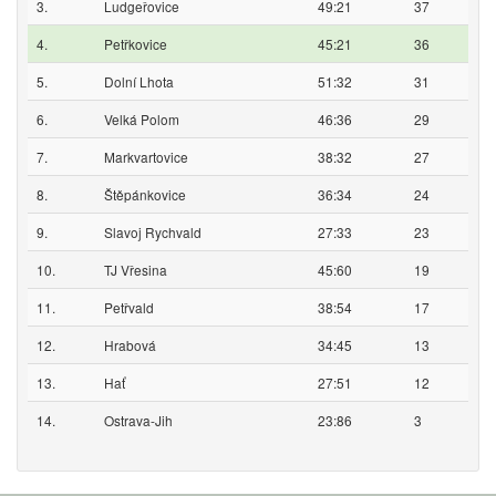
3.
Ludgeřovice
49:21
37
4.
Petřkovice
45:21
36
5.
Dolní Lhota
51:32
31
6.
Velká Polom
46:36
29
7.
Markvartovice
38:32
27
8.
Štěpánkovice
36:34
24
9.
Slavoj Rychvald
27:33
23
10.
TJ Vřesina
45:60
19
11.
Petřvald
38:54
17
12.
Hrabová
34:45
13
13.
Hať
27:51
12
14.
Ostrava-Jih
23:86
3