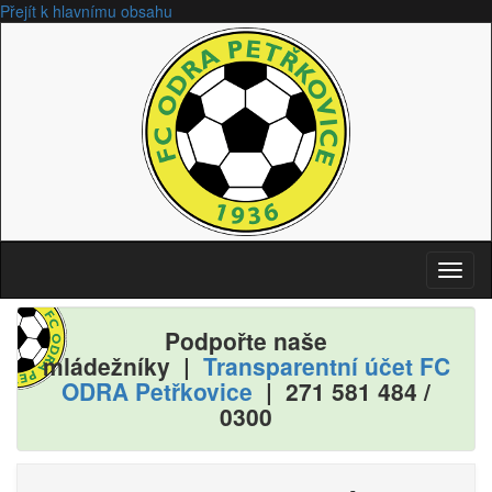
Přejít k hlavnímu obsahu
Toggl
naviga
Podpořte naše
mládežníky |
Transparentní účet FC
ODRA Petřkovice
| 271
581
484
/
0300