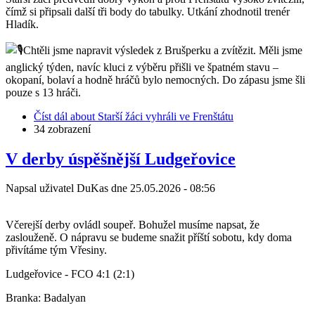
čímž si připsali další tři body do tabulky. Utkání zhodnotil trenér
Hladík.
Chtěli jsme napravit výsledek z Brušperku a zvítězit. Měli jsme
anglický týden, navíc kluci z výběru přišli ve špatném stavu –
okopaní, bolaví a hodně hráčů bylo nemocných. Do zápasu jsme šli
pouze s 13 hráči.
Číst dál
about Starší žáci vyhráli ve Frenštátu
34 zobrazení
V derby úspěšnější Ludgeřovice
Napsal uživatel
DuKas
dne
25.05.2026 - 08:56
Včerejší derby ovládl soupeř. Bohužel musíme napsat, že
zaslouženě. O nápravu se budeme snažit příští sobotu, kdy doma
přivítáme tým Vřesiny.
Ludgeřovice - FCO 4:1 (2:1)
Branka: Badalyan