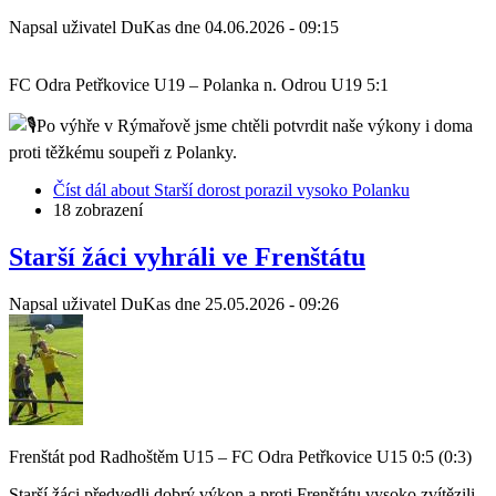
Napsal uživatel
DuKas
dne
04.06.2026 - 09:15
FC Odra Petřkovice U19 – Polanka n. Odrou U19 5:1
Po výhře v Rýmařově jsme chtěli potvrdit naše výkony i doma
proti těžkému soupeři z Polanky.
Číst dál
about Starší dorost porazil vysoko Polanku
18 zobrazení
Starší žáci vyhráli ve Frenštátu
Napsal uživatel
DuKas
dne
25.05.2026 - 09:26
Frenštát pod Radhoštěm U15 – FC Odra Petřkovice U15 0:5 (0:3)
Starší žáci předvedli dobrý výkon a proti Frenštátu vysoko zvítězili,