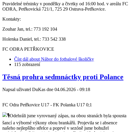
Pravidelné tréninky v pondělky a čtvrtky od 16:00 hod. v areálu FC
ODRA, Petřkovická 721/1, 725 29 Ostrava-Petřkovice.
Kontakty:
Zouhar Jan, tel.: 773 192 104
Holenka Daniel, tel.: 733 542 338
FC ODRA PETŘKOVICE
Číst dál
about Nábor do fotbalové školičky
115 zobrazení
Těsná prohra sedmnáctky proti Polance
Napsal uživatel
DuKas
dne
04.06.2026 - 09:18
FC Odra Petřkovice U17 - FK Polanka U17 0;1
Odehráli jsme vyrovnaný zápas, na obou stranách byla spousta
šancí a výborné výkony obou brankářů. Projevila se i absence
našeho nejlepšího střelce a poprvé v sezóně jsme bohužel