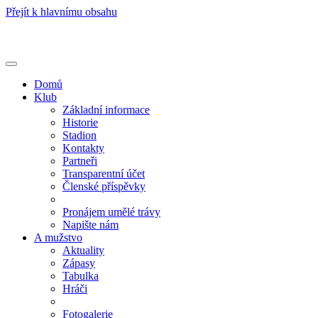
Přejít k hlavnímu obsahu
Toggle
navigation
Domů
Klub
Základní informace
Historie
Stadion
Kontakty
Partneři
Transparentní účet
Členské příspěvky
Pronájem umělé trávy
Napište nám
A mužstvo
Aktuality
Zápasy
Tabulka
Hráči
Fotogalerie