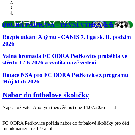
DRUHÁ PŘÍPRAVA = PRVNÍ VÝHRA 💪💪
Rozpis utkání A týmu - CANIS 7. liga sk. B, podzim
2026
Valná hromada FC ODRA Petřkovice proběhla ve
středu 17.6.2026 a zvolila nové vedení
Dotace NSA pro FC ODRA Petřkovice z programu
Můj klub 2026
Predchádzajúci
Nasledujúci
Nábor do fotbalové školičky
Napsal uživatel
Anonym (neověřeno)
dne
14.07.2026 - 11:11
FC ODRA Petřkovice pořádá nábor do fotbalové školičky pro děti
ročník narození 2019 a ml.