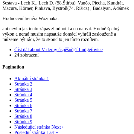
Sestava - Lech K., Lech D. (58.Štirba), Vančo, Piecha, Kundrát,
Macura, Körner, Pinkava, Bystroň(74. Rišica) , Badalyan, Adámek
Hodnocení trenéra Wozniaka:
ani nevím jak tento zápas zhodnotit a co napsat. Hodně špatný
výkon a nerad musím napsat,že domácí vyhráli zaslouženě a
můžeme být rádi, že to skončilo jen tímto rozdílem.
Číst dál
about V derby úspěšnější Ludgeřovice
24 zobrazení
Pagination
Aktuální stránka
1
Stránka
2
Stránka
3
Stránka
4
Stránka
5
Stránka
6
Stránka
7
Stránka
8
Stránka
9
Následující stránka
Next ›
Poslední stránka
Last »