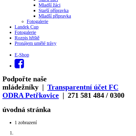
Mladší žáci
Starší přípravka
Mladší přípravka
Fotogalerie
Landek Cup
Fotogalerie
Rozpis hřiště
Pronájem umělé trávy
E-Shop
Podpořte naše
mládežníky |
Transparentní účet FC
ODRA Petřkovice
| 271
581
484
/
0300
úvodná stránka
1 zobrazení