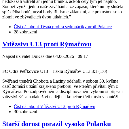
nedokázali vstřelit ani jednu branku, ačkoli celý tým jel naplno.
Soupeř využil jedno naše zaváhání a ze zápasu, kterému by slušela
spíš dělba bodů, urval body tři. Jsme zklamaní, ale pokusíme se to
zlomit ve zbývajících dvou utkáních."
Číst dál
about Těsná prohra sedmnáctky proti Polance
28 zobrazení
Vítězství U13 proti Rýmařovu
Napsal uživatel
DuKas
dne
04.06.2026 - 09:17
FC Odra Petřkovice U13 – Jiskra Rýmařov U13 3:1 (1:0)
Svěřenci trenérů Chobota a Laciny odehráli v sobotu 30. května
další domácí utkání krajského přeboru, ve kterém přivítali tým z
Rýmařova. Po zodpovědném a disciplinovaném výkonu si připsali
vítězství 3:1 a nadále živí naději na konečné třetí místo v soutěži.
Číst dál
about Vítězství U13 proti Rýmařovu
30 zobrazení
Starší dorost porazil vysoko Polanku